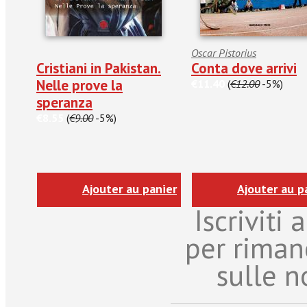
Oscar Pistorius
Cristiani in Pakistan.
Conta dove arrivi
Nelle prove la
€11.40
(
€12.00
-5%)
speranza
€8.55
(
€9.00
-5%)
Ajouter au panier
Ajouter au p
Iscriviti
per riman
sulle n