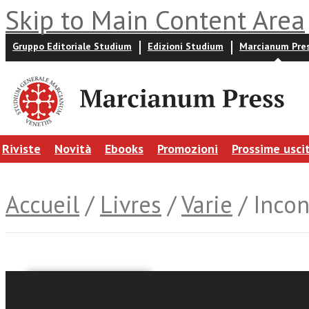
Skip to Main Content Area
Gruppo Editoriale Studium
Edizioni Studium
Marcianum Pre
Riviste
Novità
Ebooks
Promozioni
Prossime usci
Accueil
/
Livres
/
Varie
/ Incon
Francesco Moraglia