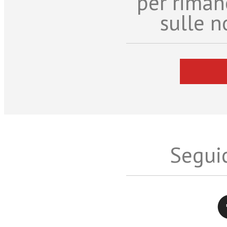
per riman
sulle n
Seguic
Twitter