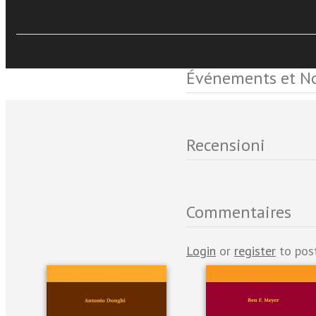
Sfoglia online
Événements et No
Recensioni
Commentaires
Login
or
register
to pos