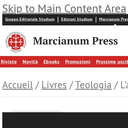
Skip to Main Content Area
Gruppo Editoriale Studium
Edizioni Studium
Marcianum Pre
Riviste
Novità
Ebooks
Promozioni
Prossime usci
Accueil
/
Livres
/
Teologia
/ L'
San Lorenzo Giustiniani