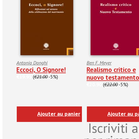
Antonio Donghi
Ben F. Meyer
Eccoci, O Signore!
Realismo critico e
nuovo testament
€19.95
(
€21.00
-5%)
€20.90
(
€22.00
-5%)
Ajouter au panier
Ajouter au p
Iscriviti