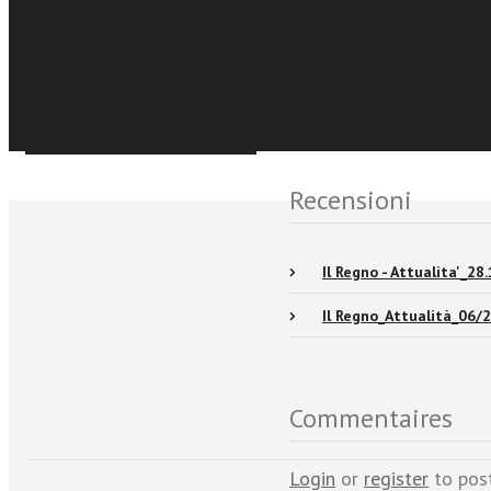
€8,99
Acquista Ebook
Événements et No
Sfoglia online
Recensioni
Il Regno - Attualita'_28
Il Regno_Attualità_06/
Commentaires
Login
or
register
to pos