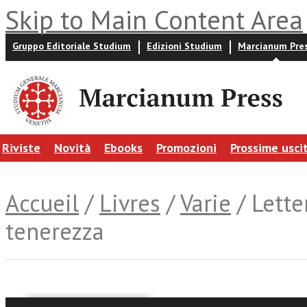
Skip to Main Content Area
Gruppo Editoriale Studium
Edizioni Studium
Marcianum Pre
Riviste
Novità
Ebooks
Promozioni
Prossime usci
Accueil
/
Livres
/
Varie
/ Lette
tenerezza