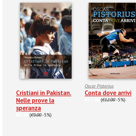
Oscar Pistorius
Cristiani in Pakistan.
Conta dove arrivi
Nelle prove la
€11.40
(
€12.00
-5%)
speranza
€8.55
(
€9.00
-5%)