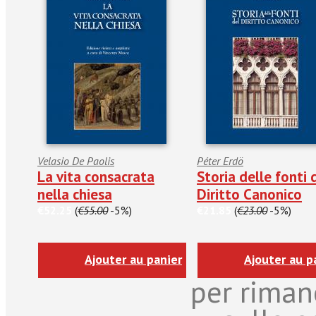
Velasio De Paolis
Péter Erdö
La vita consacrata
Storia delle fonti 
nella chiesa
Diritto Canonico
€52.25
(
€55.00
-5%)
€21.85
(
€23.00
-5%)
Ajouter au panier
Ajouter au p
per riman