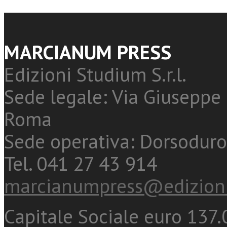
MARCIANUM PRESS
Edizioni Studium S.r.l.
Sede legale: Via Giuseppe 
Roma
Sede operativa: Dorsoduro
Tel. 041 27 43 914
marcianumpress@edizioni
Capitale Sociale euro 137.0