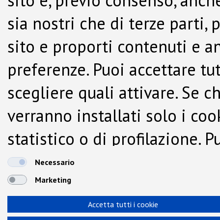
sito e, previo consenso, anche
sia nostri che di terze parti,
sito e proporti contenuti e a
preferenze. Puoi accettare tutti
scegliere quali attivare. Se c
verranno installati solo i co
statistico o di profilazione.
dalla Cookie Policy.
Necessario
Marketing
Accetta tutti i cookie