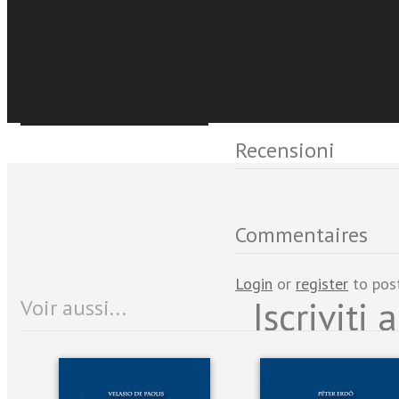
€14,99
Acquista Ebook
Événements et No
Sfoglia online
Recensioni
Commentaires
Login
or
register
to pos
Iscriviti
Voir aussi...