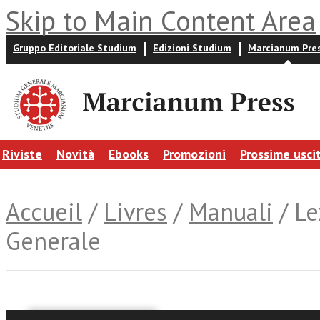
Skip to Main Content Area
Gruppo Editoriale Studium
Edizioni Studium
Marcianum Pre
Riviste
Novità
Ebooks
Promozioni
Prossime usci
Accueil
/
Livres
/
Manuali
/ Le
Generale