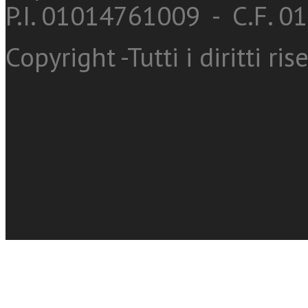
P.I. 01014761009 - C.F. 
Copyright -Tutti i diritti ris