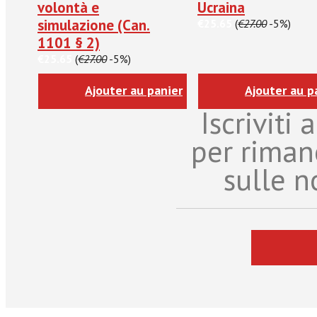
volontà e
Ucraina
simulazione (Can.
€25.65
(
€27.00
-5%)
1101 § 2)
€25.65
(
€27.00
-5%)
Ajouter au panier
Ajouter au p
Iscriviti
per riman
sulle n