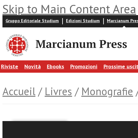
Skip to Main Content Area
Gruppo Editoriale Studium
Edizioni Studium
Marcianum Pre
Riviste
Novità
Ebooks
Promozioni
Prossime usci
Accueil
/
Livres
/
Monografie
/
Nicola Reali