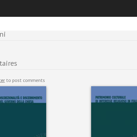
ts et Nouvelles
ni
aires
ter
to post comments