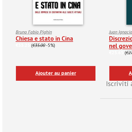
Bruno Fabio Pighin
Juan Ignacio
Chiesa e stato in Cina
Discrezi
nel gove
€33.25
(
€35.00
-5%)
€25.65
(
€27
Ajouter au panier
A
Iscrivit