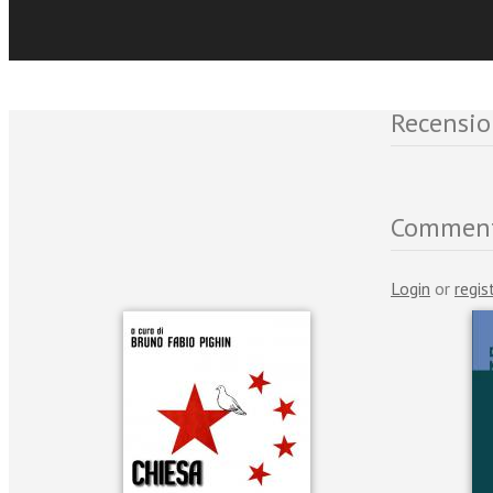
Événemen
Recensio
Comment
Login
or
regis