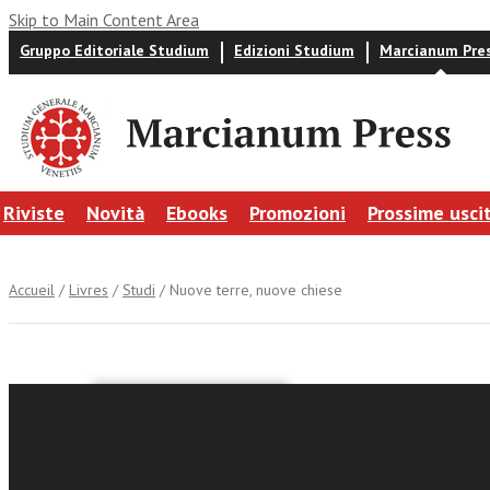
Skip to Main Content Area
Gruppo Editoriale Studium
Edizioni Studium
Marcianum Pre
Riviste
Novità
Ebooks
Promozioni
Prossime usci
Accueil
/
Livres
/
Studi
/ Nuove terre, nuove chiese
Luis Okulik
Nuove te