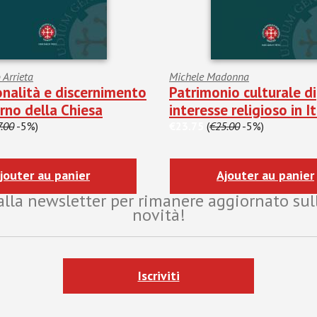
 Arrieta
Michele Madonna
onalità e discernimento
Patrimonio culturale di
rno della Chiesa
interesse religioso in It
.00
-5%)
€23.75
(
€25.00
-5%)
jouter au panier
Ajouter au panier
i alla newsletter per rimanere aggiornato sul
novità!
Iscriviti