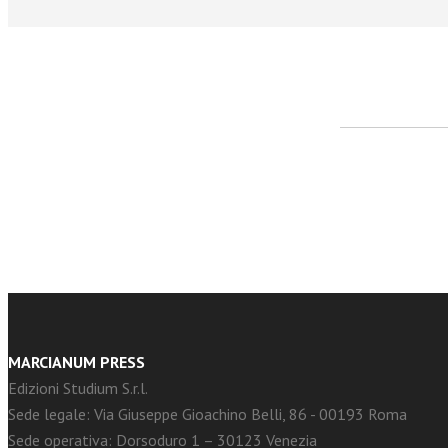
facebook
Twitter
MARCIANUM PRESS
Edizioni Studium S.r.l.
Sede legale: Via Giuseppe Gioachino Belli, 86 - 00193 Roma
Sede operativa: Dorsoduro 1 – 30123 Venezia