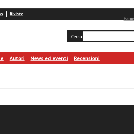
ss
Riviste
Panie
Cerca
te
Autori
News ed eventi
Recensioni
rre, nuove chiese