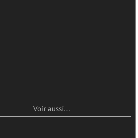
Luis Okulik
ioni
en lire plus
propria Chiesa
profondi
si migratori
Caratteristiche
itori a
ale ed il loro
Année
: 2008
Pages
: 272
ISBN
: 978-88-89736-35-7
Questo articolo è
disponible
Voir aussi...