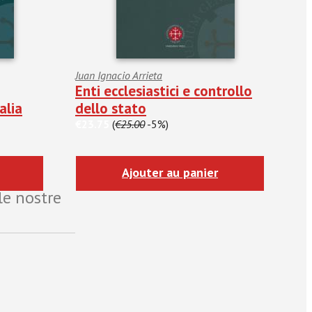
Juan Ignacio Arrieta
Enti ecclesiastici e controllo
alia
dello stato
€23.75
(
€25.00
-5%)
Ajouter au panier
le nostre