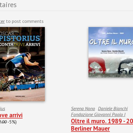
aires
ter
to post comments
ius
Serena Nono
Daniele Bianchi
ve arrivi
Fondazione Giovanni Paolo I
Oltre il muro. 1989 - 2
2.00
-5%)
Berliner Mauer