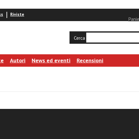
ss
Riviste
Panie
Cerca
te
Autori
News ed eventi
Recensioni
 Torre
amiglia