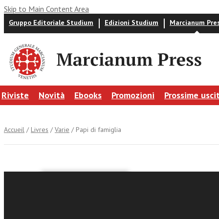
Skip to Main Content Area
Gruppo Editoriale Studium
Edizioni Studium
Marcianum Pre
Riviste
Novità
Ebooks
Promozioni
Prossime usci
Accueil
/
Livres
/
Varie
/ Papi di famiglia
Giuseppe Dalla
Papi di f