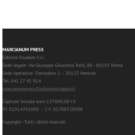
MARCIANUM PRESS
Edizioni Studium S.r.l.
Sede legale: Via Giuseppe Gioachino Belli, 86 - 00193 Roma
Sede operativa: Dorsoduro 1 – 30123 Venezia
Tel. 041 27 43 914
marcianumpress@edizionistudium.it
Capitale Sociale euro 137.000,00 I.V.
P.I. 01014761009 - C.F. 01786320588
Copyright -Tutti i diritti riservati