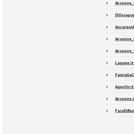
Avvenire_
Difesapop
Ancoraonl
Avvenire_
Avvenire_
Lagone.it
FamigliaC
AgenSir.i
Avvenire.
FaroDiRom