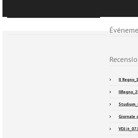
Sfoglia online
Événemen
Recensio
Il Regno_
IlRegno_2
Studium_
Giornale 
VDJ.it_07