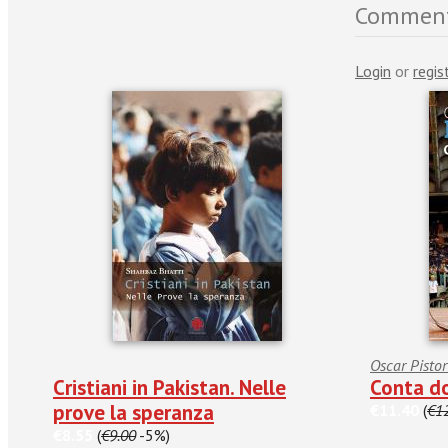
Comment
Login
or
regis
Oscar Pistor
Cristiani in Pakistan. Nelle
Conta do
prove la speranza
€11.40
(
€1
€8.55
(
€9.00
-5%)