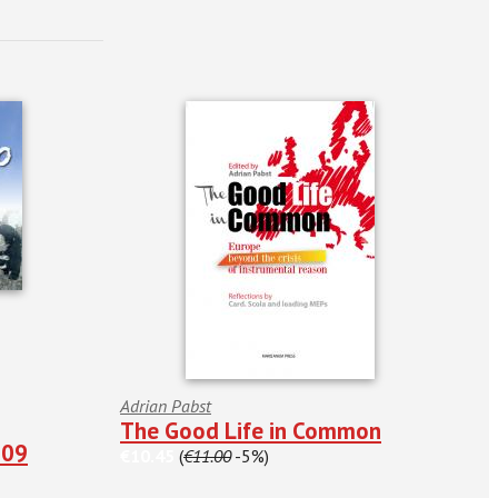
Adrian Pabst
The Good Life in Common
009
€10.45
(
€11.00
-5%)