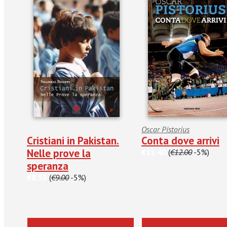
Oscar Pistorius
Cristiani in Pakistan.
Conta dove arrivi
Nelle prove la
€11.40
(
€12.00
-5%)
speranza
€8.55
(
€9.00
-5%)