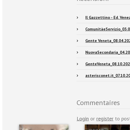
Il Gazzettino - Ed. Ven
ComunitàeServizio_03.0
Gente Veneta_08.04.20
NuovaSecondaria_04.2
GenteVeneta_08.10.202
asterisconet.it_07.10.2
Commentaires
Login
or
register
to pos