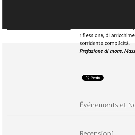
favore di chi le si affi
umana e cristiana è mess
adottato, di chi vuole ad
Sfoglia online
nutra sentimenti umani,
riflessione, di arricchim
sorridente complicità.
Prefazione di mons. Mas
Événements et No
Recensioni