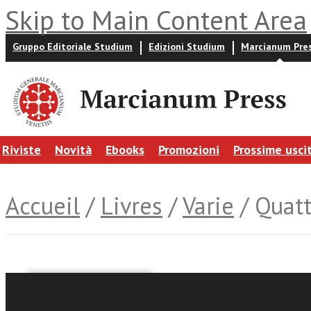
Skip to Main Content Area
Gruppo Editoriale Studium
Edizioni Studium
Marcianum Pre
Riviste
Novità
Ebooks
Promozioni
Prossime usci
Accueil
/
Livres
/
Varie
/ Quatt
Adolfo Andrighetti