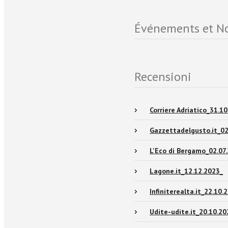
Événements et No
Recensioni
Corriere Adriatico_31.1
Gazzettadelgusto.it_02
L'Eco di Bergamo_02.07
Lagone.it_12.12.2023_
Infiniterealta.it_22.10.
Udite-udite.it_20.10.20