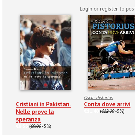
Login
or
register
to pos
Oscar Pistorius
Cristiani in Pakistan.
Conta dove arrivi
Nelle prove la
€11.40
(
€12.00
-5%)
speranza
€8.55
(
€9.00
-5%)