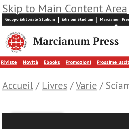
Skip to Main Content Area
Gruppo Editoriale Studium
Edizioni Studium
Marcianum Pre
Riviste
Novità
Ebooks
Promozioni
Prossime usci
Accueil
/
Livres
/
Varie
/ Scia
a cura di