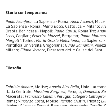
Storia contemporanea
Paolo Acanfora
, La Sapienza - Roma;
Anna Ascenzi
, Mace
La Sapienza - Roma;
Maria Bocci
, Cattolica – Milano;
Fr
Orsola Benincasa - Napoli;
Paolo Carusi
, Roma Tre;
Andr
Lecis
, Cagliari;
Federico Mazzei
, Bergamo;
Paolo Molinar
Margotti
, Torino;
Maria Grazia Melchionni
, La Sapienza 
Pontificia Università Gregoriana;
Guido Samarani,
Venez
Milano;
Eliana Versace
, Dicastero delle Cause dei Santi.
Filosofia
Fabrizia Abbate
, Molise;
Angela Ales Bello
, Univ. Lateran
Italia Centrale;
Massimo Borghesi
, Perugia;
Domenico Bo
Macerata;
Francesco Calemi
, Perugia;
Calogero Caltagiro
Roma;
Vincenzo Costa
, Molise;
Renato Cristin
, Trieste;
Lu
Urbino;
Giuseppe Fornari
, Bergamo;
Alessandra Gerolin
,
C