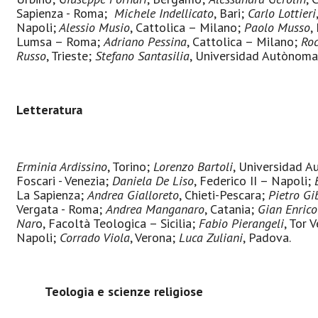
Sapienza - Roma;
Michele Indellicato
, Bari;
Carlo Lottieri
Napoli;
Alessio Musio
, Cattolica – Milano;
Paolo Musso
,
Lumsa – Roma;
Adriano Pessina
, Cattolica – Milano;
Roc
Russo
, Trieste;
Stefano Santasilia
, Universidad Autònoma
Letteratura
Erminia Ardissino
, Torino;
Lorenzo Bartoli
, Universidad 
Foscari - Venezia;
Daniela De Liso
, Federico II – Napoli;
La Sapienza;
Andrea Gialloreto
, Chieti-Pescara;
Pietro Gib
Vergata - Roma;
Andrea Manganaro
, Catania;
Gian Enric
Nar
o, Facoltà Teologica – Sicilia;
Fabio Pierangeli
, Tor 
Napoli;
Corrado Viola
, Verona;
Luca Zuliani
, Padova.
Teologia e scienze religiose