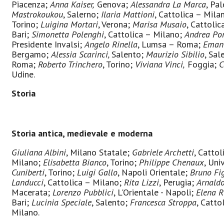
Piacenza;
Anna Kaiser,
Genova;
Alessandra La Marca
, Pa
Mastrokoukou
, Salerno;
Ilaria Mattioni
, Cattolica – Mila
Torino;
Luigina Mortari
, Verona;
Marisa Musaio
, Cattoli
Bari;
Simonetta Polenghi
, Cattolica – Milano;
Andrea Por
Presidente Invalsi;
Angelo Rinella
, Lumsa – Roma;
Emanu
Bergamo;
Alessia Scarinci,
Salento;
Maurizio Sibilio
, Sal
Roma;
Roberto Trinchero
, Torino;
Viviana Vinci,
Foggia;
C
Udine.
Storia
Storia antica, medievale e moderna
Giuliana Albini
, Milano Statale;
Gabriele Archetti
, Catto
Milano;
Elisabetta Bianco
, Torino;
Philippe Chenaux
, Uni
Cuniberti
, Torino;
Luigi Gallo
, Napoli Orientale;
Bruno Fig
Landucci
, Cattolica – Milano;
Rita Lizzi
, Perugia;
Arnald
Macerata;
Lorenzo Pubblici
, L'Orientale - Napoli;
Elena R
Bari;
Lucinia Speciale
, Salento;
Francesca Stroppa
, Catto
Milano.