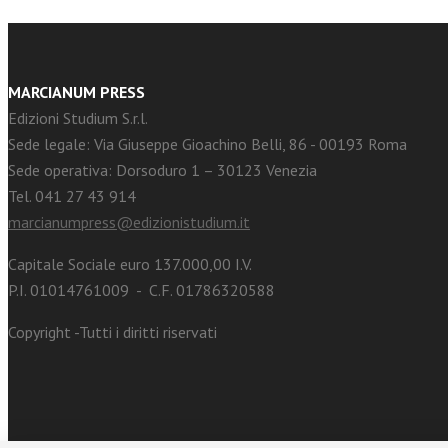
MARCIANUM PRESS
Edizioni Studium S.r.l.
Sede legale: Via Giuseppe Gioachino Belli, 86 - 00193 Roma
Sede operativa: Dorsoduro 1 – 30123 Venezia
Tel. 041 27 43 914
marcianumpress@edizionistudium.it
Capitale Sociale euro 137.000,00 I.V.
P.I. 01014761009 - C.F. 01786320588
Copyright -Tutti i diritti riservati