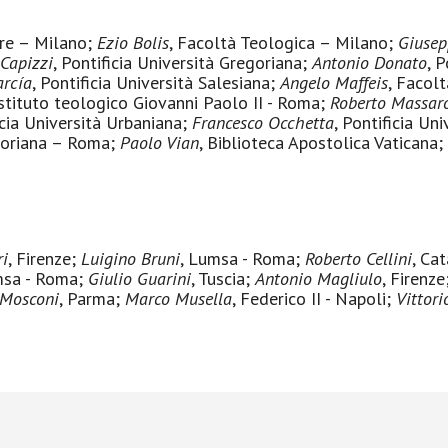
ore – Milano;
Ezio Bolis
, Facoltà Teologica – Milano;
Giusep
Capizzi
, Pontificia Università Gregoriana;
Antonio Donato
, 
arcía
, Pontificia Università Salesiana;
Angelo Maffeis
, Facol
 Istituto teologico Giovanni Paolo II - Roma;
Roberto Massar
icia Università Urbaniana;
Francesco Occhetta
, Pontificia Un
egoriana – Roma;
Paolo Vian
, Biblioteca Apostolica Vaticana;
ri
, Firenze;
Luigino Bruni
, Lumsa - Roma;
Roberto Cellini
, Ca
msa - Roma;
Giulio Guarini
, Tuscia;
Antonio Magliulo
, Firenze
 Mosconi
, Parma;
Marco Musella
, Federico II - Napoli;
Vittori