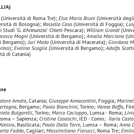
LLIA)
i
(Università di Roma Tre);
Elsa Maria Bruni
(Università degli
ersità di Bologna);
Rossella Caso
(Università di Foggia);
Lui
 Studi “G. d’Annunzio” Chieti-Pescara);
William Grandi
(Unive
ncesco Magni
(Università di Bergamo);
Amalia Marciano
(Uni
di Bergamo);
Juri Meda
(Università di Macerata);
Giordana M
orino);
Evelina Scaglia
(Università di Bergamo);
Adolfo Scott
tà di Catania)
one
atore Amato
, Catania;
Giuseppe Annacontini
, Foggia;
Marinel
ertagna
, Bergamo;
Paolo Bianchini
, Torino;
Vanna Boffo
, Fi
iela Bulgarelli
, Torino;
Marco Caciopp
o, Lumsa - Roma;
Livi
oma – Sapienza;
Cristina Casaschi
, IED - Como
;
Ilaria Castel
Alessio
, Basilicata;
Paola Dalla Torre
, Lumsa – Roma;
Anna 
erta Fadda
, Cagliari;
Massimiliano Fiorucci
, Roma Tre;
Emili