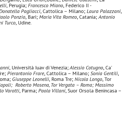
lli
, Perugia;
Francesco Miano
, Federico II -
Donatella Pagliacci
,
Cattolica – Milano
;
Laura Palazzani
,
aolo Ponzio
, Bari;
Maria Vita Romeo
, Catania;
Antonio
i Turco
, Udine.
anni
, Università Iuav di Venezia;
Alessio Cotugno
, Ca'
Tre;
Pierantonio Frare
, Cattolica – Milano;
Sonia Gentili
,
 Roma;
Giuseppe Leonelli
, Roma Tre;
Nicola Longo
, Tor
apoli
;
Roberto Mosena
, Tor Vergata – Roma;
Massimo
lo Varotti
, Parma;
Paola Villani
, Suor Orsola Benincasa –