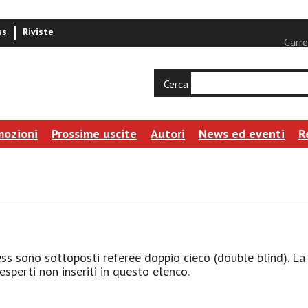
ss
Riviste
Carre
Cerca
mozioni
Prossime uscite
Autori
News ed eventi
R
ress sono sottoposti referee doppio cieco (double blind). L
esperti non inseriti in questo elenco.