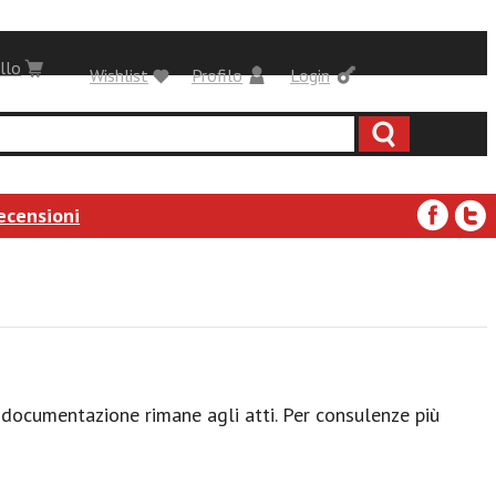
llo
Wishlist
Profilo
Login
ecensioni
a documentazione rimane agli atti. Per consulenze più