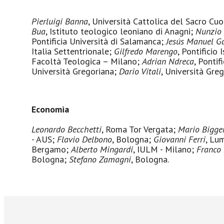
Pierluigi Banna
, Università Cattolica del Sacro Cu
Bua
, Istituto teologico leoniano di Anagni;
Nunzio 
Pontificia Università di Salamanca;
Jesús Manuel G
Italia Settentrionale;
Gilfredo Marengo
, Pontificio
Facoltà Teologica – Milano;
Adrian Ndreca
, Pontif
Università Gregoriana;
Dario Vitali
, Università Gr
Economia
Leonardo Becchetti
, Roma Tor Vergata;
Mario Bigge
- AUS;
Flavio Delbono
, Bologna;
Giovanni Ferri
, Lu
Bergamo;
Alberto Mingardi
, IULM - Milano;
Franco
Bologna;
Stefano Zamagni
, Bologna.