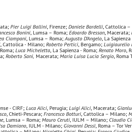
rata;
Pier Luigi Ballini
, Firenze;
Daniele Bardelli
, Cattolica 
ancesco Bonini
, Lumsa – Roma;
Edoardo Bressan
, Macerata;
ea Ciampani
, Lumsa – Roma;
Augusto D’Angelo
, La Sapienz
i
, Cattolica - Milano;
Roberto Pertici
, Bergamo;
Luigiaurelio
- Roma;
Luca Micheletta
, La Sapienza - Roma;
Renato Moro
, 
ia;
Roberto Sani,
Macerata;
Maria Luisa Lucia Sergio
, Roma 
ense - CIRF;
Luca Alici
, Perugia;
Luigi Alici
, Macerata;
Gianlu
sco
, Chieti-Pescara;
Francesco Botturi
, Cattolica – Milano;
M
ne
, Lumsa – Roma;
Mauro Ceruti
, IULM – Milano;
Claudio Ci
isa Damiano
, IULM - Milano;
Giovanni Dessì
, Roma – Tor Ve
attolica – Milano
;
Nicoletta Ghigi
, Perugia;
Franco Giudice
,