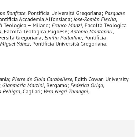
pe Bonfrate
, Pontificia Università Gregoriana;
Pasquale
Pontificia Accademia Alfonsiana;
José-Romàn Flecha
,
tà Teologica – Milano;
Franco Manzi
, Facoltà Teologica
o
, Facoltà Teologica Pugliese;
Antonio Montanari
,
iversità Gregoriana;
Emilia Palladino
, Pontificia
Miguel Yáñez
, Pontificia Università Gregoriana.
tania;
Pierre de Gioia Carabellese
, Edith Cowan University
;
Gianmaria Martini
, Bergamo;
Federica Origo
,
o Pelligra
, Cagliari;
Vera Negri Zamagni
,