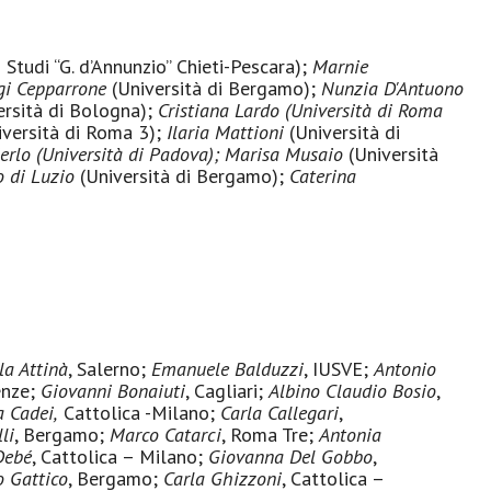
 Studi “G. d’Annunzio” Chieti-Pescara);
Marnie
gi Cepparrone
(Università di Bergamo);
Nunzia D'Antuono
rsità di Bologna);
Cristiana Lardo (Università di Roma
versità di Roma 3);
Ilaria Mattioni
(Università di
erlo
(
Università di Padova
); M
arisa Musaio
(Università
o di Luzio
(Università di Bergamo);
Caterina
la Attinà
, Salerno;
Emanuele Balduzzi
, IUSVE;
Antonio
renze;
Giovanni Bonaiuti
, Cagliari;
Albino Claudio Bosio
,
a Cadei,
Cattolica -Milano;
Carla Callegari
,
li
, Bergamo;
Marco Catarci
, Roma Tre;
Antonia
Debé
, Cattolica – Milano;
Giovanna Del Gobbo
,
o Gattico
, Bergamo;
Carla Ghizzoni
, Cattolica –