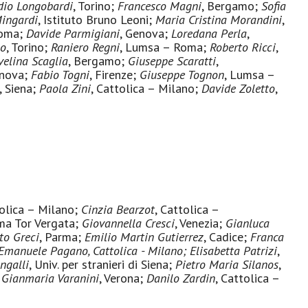
dio Longobardi
, Torino;
Francesco Magni
, Bergamo;
Sofia
Mingardi
, Istituto Bruno Leoni;
Maria Cristina Morandini
,
Roma;
Davide Parmigiani
, Genova;
Loredana Perla
,
no
, Torino;
Raniero Regni
, Lumsa – Roma;
Roberto Ricci
,
velina Scaglia
, Bergamo;
Giuseppe Scaratti
,
enova;
Fabio Togni
, Firenze;
Giuseppe Tognon
, Lumsa –
, Siena;
Paola Zini
, Cattolica – Milano;
Davide Zoletto
,
tolica – Milano;
Cinzia Bearzot
, Cattolica –
ma Tor Vergata;
Giovannella Cresci
, Venezia;
Gianluca
to Greci
, Parma;
Emilio Martin Gutierrez
, Cadice;
Franca
Emanuele Pagano, Cattolica - Milano;
Elisabetta Patrizi
,
ngalli
, Univ. per stranieri di Siena;
Pietro Maria Silanos
,
;
Gianmaria Varanini
, Verona;
Danilo Zardin
, Cattolica –