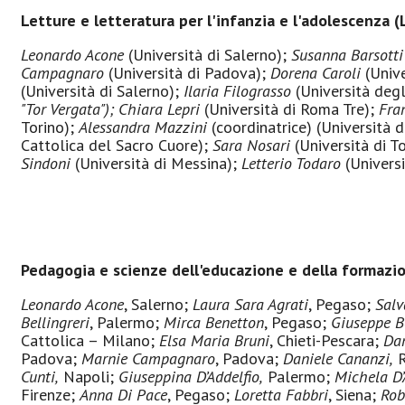
Letture e letteratura per l'infanzia e l'adolescenza (
Leonardo Acone
(Università di Salerno);
Susanna Barsott
Campagnaro
(Università di Padova);
Dorena Caroli
(Univ
(Università di Salerno);
Ilaria Filograsso
(Università degli
"Tor Vergata");
Chiara Lepri
(Università di Roma Tre);
Fra
Torino);
Alessandra Mazzini
(coordinatrice) (Università 
Cattolica del Sacro Cuore);
Sara Nosari
(Università di T
Sindoni
(Università di Messina);
Letterio Todaro
(Universi
Pedagogia e scienze dell'educazione e della formazi
Leonardo Acone
, Salerno;
Laura Sara Agrati
, Pegaso;
Salv
Bellingreri
, Palermo;
Mirca Benetton
, Pegaso;
Giuseppe B
Cattolica – Milano;
Elsa Maria Bruni
, Chieti-Pescara;
Dan
Padova;
Marnie Campagnaro
, Padova;
Daniele Cananzi,
R
Cunti,
Napoli;
Giuseppina D’Addelfio,
Palermo;
Michela D’
Firenze;
Anna Di Pace
, Pegaso;
Loretta Fabbri
, Siena;
Rob