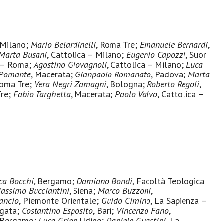
– Milano;
Mario Belardinelli
, Roma Tre;
Emanuele Bernardi
,
Marta Busani
, Cattolica – Milano;
Eugenio Capozzi
, Suor
a – Roma;
Agostino Giovagnoli
, Cattolica – Milano;
Luca
 Pomante
, Macerata;
Gianpaolo Romanato
, Padova;
Marta
Roma Tre;
Vera Negri Zamagni
, Bologna;
Roberto Regoli
,
Tre;
Fabio Targhetta
, Macerata;
Paolo Valvo
, Cattolica –
ca Bocchi
, Bergamo;
Damiano Bondi
, Facoltà Teologica
assimo Bucciantini
, Siena;
Marco Buzzoni
,
ancio
, Piemonte Orientale;
Guido Cimino
, La Sapienza –
rgata;
Costantino Esposito
, Bari;
Vincenzo Fano
,
 Bergamo;
Luca Grion
,Udine;
Daniele Guastini
, La