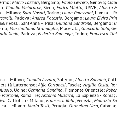
lermo;
Marco Lazzari
, Bergamo;
Paolo Levrero
, Genova;
Clau
no;
Claudio Melacarne
, Siena;
Enrico Miatto
, IUSVE;
Alberto 
ca – Milano;
Sara Nosari
, Torino;
Laura Palazzani
, Lumsa – 
carelli
, Padova;
Andrea Potestio
, Bergamo;
Laura Elvira Pri
ele Rossi
, Sant’Anna – Pisa;
Giuliana Sandrone
, Bergamo;
E
erno;
Massimiliano Stramaglia
, Macerata;
Giancarla Sola
, G
arla Xodo
, Padova;
Federico Zamengo
, Torino;
Francesco Zini
lica – Milano;
Claudio Azzara
, Salerno;
Alberto Barzanò
, Cat
versità Laternense;
Alfio Cortonesi
, Tuscia;
Virgilio Costa
, Ro
liuolo
, Udine;
Germana Gandino
, Piemonte Orientale;
Rober
o Marcone
, Roma Tre;
Antonio Musarra
, La Sapienza - Roma;
iva
, Cattolica - Milano;
Francesca Rohr
, Venezia;
Maurizio Sa
lica – Milano;
Mario Tosti
, Perugia;
Carmelina Urso
, Catania