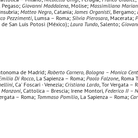
, Pegaso;
Giovanni Maddalena
, Molise;
Massimiliano Mariane
 Insubria;
Matteo Negro
, Catania;
James Organisti
, Bergamo;
co Pezzimenti
, Lumsa – Roma;
Silvia Pierosara
, Macerata;
P
 de San Luis Potosì (México);
Laura Tundo
, Salento;
Giovann
Autonoma de Madrid;
Roberto Carnero
, Bologna –
Monica Cent
Emilia Di Rocco
, La Sapienza – Roma;
Paolo Falzone
, Roma 
ellini
, Ca' Foscari - Venezia;
Cristiana Lardo
, Tor Vergata –
o Manzoni
, Cattolica – Brescia; Irene Montori
, Federico II
–
N
Vergata – Roma;
Tommaso Pomilio
, La Sapienza – Roma;
Car