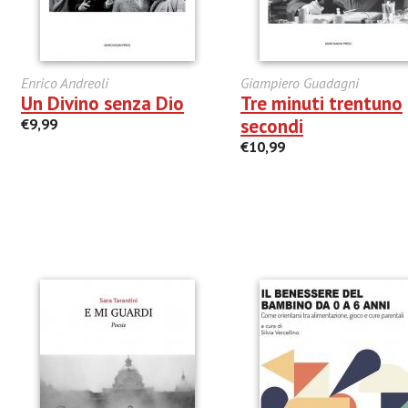
Enrico Andreoli
Giampiero Guadagni
Un Divino senza Dio
Tre minuti trentuno
secondi
€9,99
€10,99