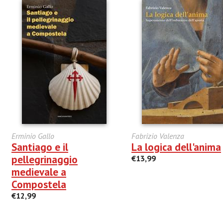
Erminio Gallo
Fabrizio Valenza
Santiago e il
La logica dell'anima
pellegrinaggio
€13,99
medievale a
Compostela
€12,99