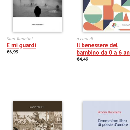
Sara Tarantini
a cura di
E mi guardi
Il benessere del
bambino da 0 a 6 an
€6,99
€4,49