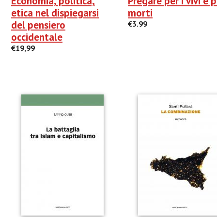
Economia, politica,
Pregare per i vivi e p
etica nel dispiegarsi
morti
del pensiero
€3.99
occidentale
€19,99