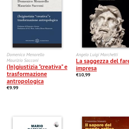
Domenico Menorello
Angelo Luigi Marchetti
La saggezza del far
Maurizio Sacconi
(In)giustizia "creativa" e
impresa
trasformazione
€10,99
antropologica
€9.99