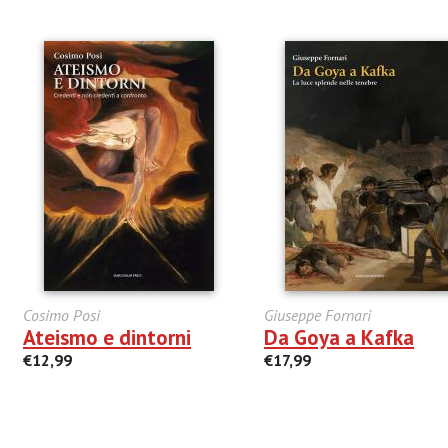
Cosimo Posi
Giuseppe Fornari
Ateismo e dintorni
Da Goya a Kafka
€12,99
€17,99