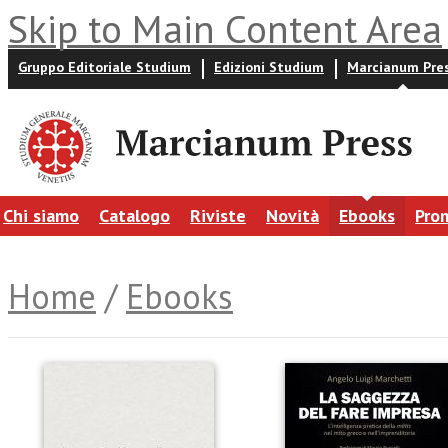
Skip to Main Content Area
Gruppo Editoriale Studium
Edizioni Studium
Marcianum Pre
Chi siamo
Catalogo
Riviste
Novità
Ebooks
Pro
Home
/
Ebooks