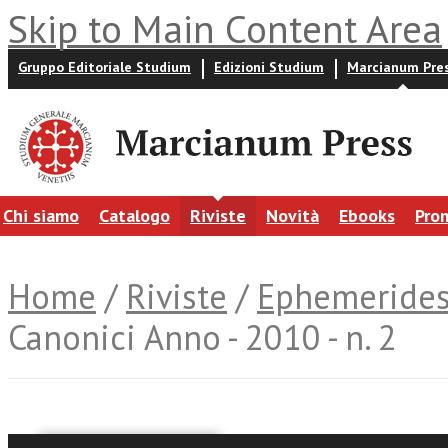
Skip to Main Content Area
Gruppo Editoriale Studium
Edizioni Studium
Marcianum Pre
Chi siamo
Catalogo
Riviste
Novità
Ebooks
Pro
Home
/
Riviste
/
Ephemerides 
Canonici Anno - 2010 - n. 2