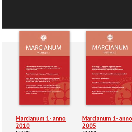
Recensioni e Ras
Marcianum 1- anno
Marcianum 1- ann
2010
2005