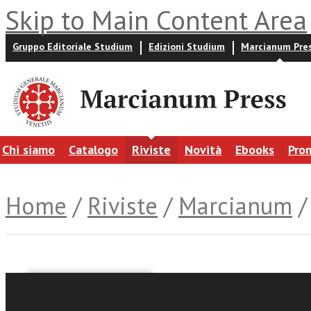
Skip to Main Content Area
Gruppo Editoriale Studium
Edizioni Studium
Marcianum Pre
Chi siamo
Catalogo
Riviste
Novità
Ebooks
Pro
Home
/
Riviste
/
Marcianum
/