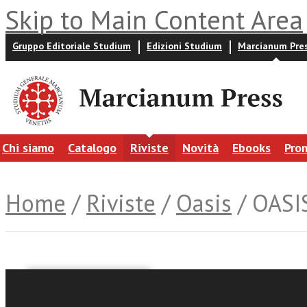
Skip to Main Content Area
Gruppo Editoriale Studium
Edizioni Studium
Marcianum Pre
Chi siamo
Catalogo
Riviste
Novità
Ebooks
Pro
Home
/
Riviste
/
Oasis
/ OASIS