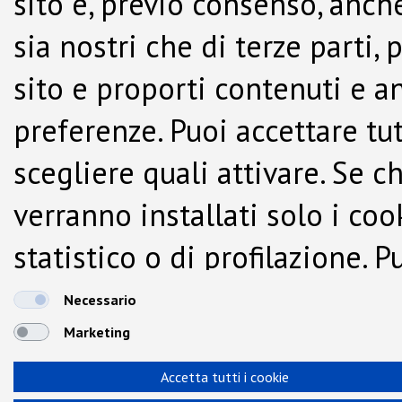
sito e, previo consenso, anche
sia nostri che di terze parti,
sito e proporti contenuti e a
preferenze. Puoi accettare tutti
scegliere quali attivare. Se c
verranno installati solo i co
statistico o di profilazione.
dalla Cookie Policy.
Necessario
Marketing
Accetta tutti i cookie