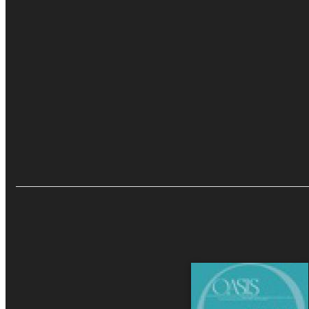
OASIS n. 7 - mag
Perchè abbiamo bisogno 
rivelazione cristiana e 
Eventi e News
Quantità
€15.00
Recensioni e Ras
Aggiungi al carrello
Sfoglia online