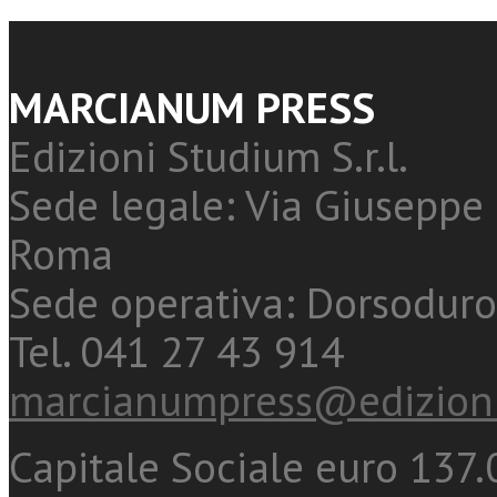
MARCIANUM PRESS
Edizioni Studium S.r.l.
Sede legale: Via Giuseppe 
Roma
Sede operativa: Dorsoduro
Tel. 041 27 43 914
marcianumpress@edizioni
Capitale Sociale euro 137.0