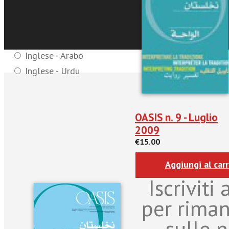
Lingue - riviste:
Italiano - arabo
Francese - Arabo
Inglese - Arabo
Inglese - Urdu
OASIS n. 9 - Luglio
2009
€15.00
Aggiungi al carr
Iscriviti
per rima
sulle n