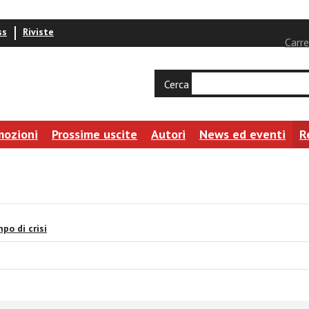
ss
Riviste
Carre
Cerca
mozioni
Prossime uscite
Autori
News ed eventi
R
po di crisi