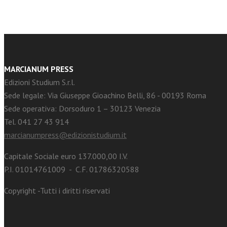
MARCIANUM PRESS
Edizioni Studium S.r.l.
Sede legale: Via Giuseppe Gioachino Belli, 86 - 00193 Roma
Sede operativa: Dorsoduro 1 – 30123 Venezia
Tel. 041 27 43 914
marcianumpress@edizionistudium.it
Capitale Sociale euro 137.000,00 I.V.
P.I. 01014761009 - C.F. 01786320588
Copyright -Tutti i diritti riservati