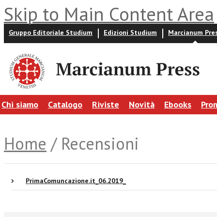
Skip to Main Content Area
Gruppo Editoriale Studium
Edizioni Studium
Marcianum Pre
Chi siamo
Catalogo
Riviste
Novità
Ebooks
Pro
Home
/ Recensioni
PrimaComuncazione.it_06.2019_