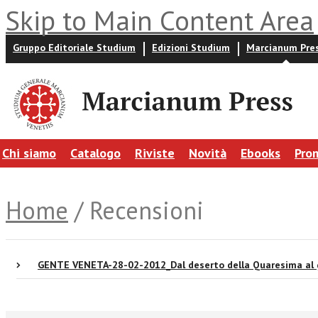
Skip to Main Content Area
Gruppo Editoriale Studium
Edizioni Studium
Marcianum Pre
Chi siamo
Catalogo
Riviste
Novità
Ebooks
Pro
Home
/ Recensioni
GENTE VENETA-28-02-2012_Dal deserto della Quaresima al gia