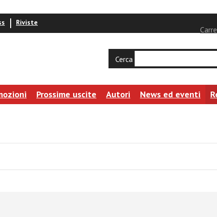
ss
Riviste
Carre
Cerca
mozioni
Prossime uscite
Autori
News ed eventi
R