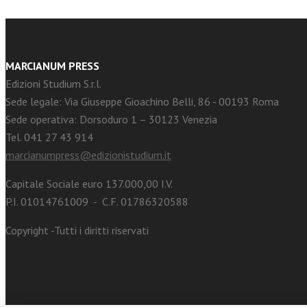
MARCIANUM PRESS
Edizioni Studium S.r.l.
Sede legale: Via Giuseppe Gioachino Belli, 86 - 00193 Roma
Sede operativa: Dorsoduro 1 – 30123 Venezia
Tel. 041 27 43 914
marcianumpress@edizionistudium.it
Capitale Sociale euro 137.000,00 I.V.
P.I. 01014761009 - C.F. 01786320588
Copyright -Tutti i diritti riservati