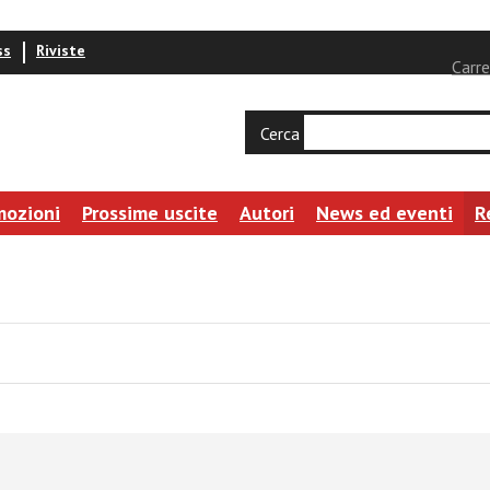
ss
Riviste
Carre
Cerca
mozioni
Prossime uscite
Autori
News ed eventi
R