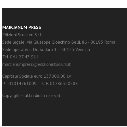
MARCIANUM PRESS
Edizioni Studium S.r.l.
Sede legale: Via Giuseppe Gioachino Belli, 86 - 00193 Roma
Sede operativa: Dorsoduro 1 – 30123 Venezia
Tel. 041 27 43 914
marcianumpress@edizionistudium.it
Capitale Sociale euro 137.000,00 I.V.
P.I. 01014761009 - C.F. 01786320588
Copyright -Tutti i diritti riservati