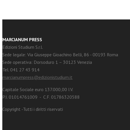
MARCIANUM PRESS
Edizioni Studium S.r.l.
Sede legale: Via Giuseppe Gioachino Belli, 86 - 00193 Roma
Sede operativa: Dorsoduro 1 – 30123 Venezia
Tel. 041 27 43 914
marcianumpress@edizionistudium.it
Capitale Sociale euro 137.000,00 I.V.
P.I. 01014761009 - C.F. 01786320588
Copyright -Tutti i diritti riservati