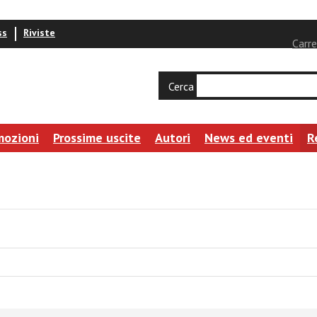
ss
Riviste
Carre
Cerca
mozioni
Prossime uscite
Autori
News ed eventi
R