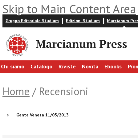
Skip to Main Content Area
Gruppo Editoriale Studium
Edizioni Studium
Marcianum Pre
Chi siamo
Catalogo
Riviste
Novità
Ebooks
Pro
Home
/ Recensioni
Gente Veneta 11/05/2013