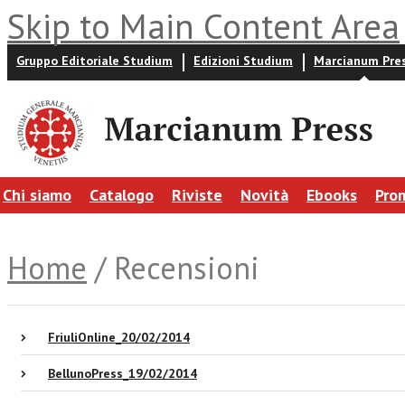
Skip to Main Content Area
Gruppo Editoriale Studium
Edizioni Studium
Marcianum Pre
Chi siamo
Catalogo
Riviste
Novità
Ebooks
Pro
Home
/ Recensioni
FriuliOnline_20/02/2014
BellunoPress_19/02/2014