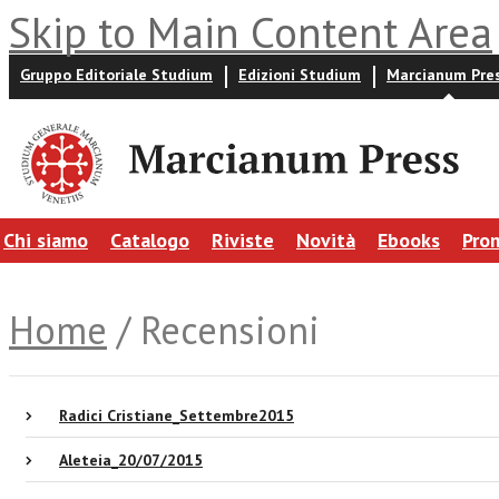
Skip to Main Content Area
Gruppo Editoriale Studium
Edizioni Studium
Marcianum Pre
Chi siamo
Catalogo
Riviste
Novità
Ebooks
Pro
Home
/ Recensioni
Radici Cristiane_Settembre2015
Aleteia_20/07/2015