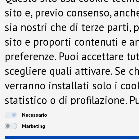
sito e, previo consenso, anche
sia nostri che di terze parti,
sito e proporti contenuti e a
preferenze. Puoi accettare tutti
scegliere quali attivare. Se c
verranno installati solo i co
statistico o di profilazione.
dalla Cookie Policy.
Necessario
Marketing