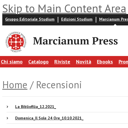
Skip to Main Content Area
Gruppo Editoriale Studium
Edizioni Studium
Marcianum Pre
Chi siamo
Catalogo
Riviste
Novità
Ebooks
Pro
Home
/ Recensioni
La Bibliofilia_12.2021_
Domenica_Il Sole 24 Ore_10.10.2021_