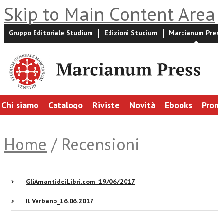
Skip to Main Content Area
Gruppo Editoriale Studium
Edizioni Studium
Marcianum Pre
Chi siamo
Catalogo
Riviste
Novità
Ebooks
Pro
Home
/ Recensioni
GliAmantideiLibri.com_19/06/2017
Il Verbano_16.06.2017