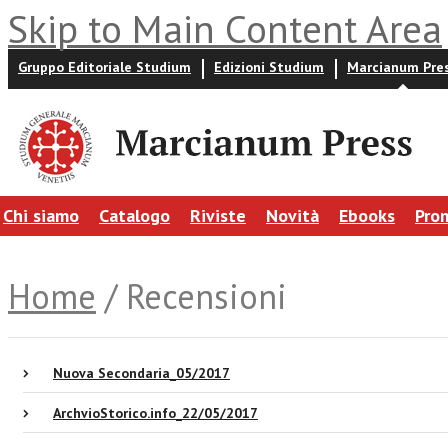
Skip to Main Content Area
Gruppo Editoriale Studium
Edizioni Studium
Marcianum Pre
Chi siamo
Catalogo
Riviste
Novità
Ebooks
Pro
Home
/ Recensioni
Nuova Secondaria_05/2017
ArchvioStorico.info_22/05/2017