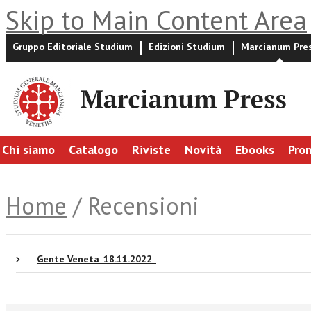
Skip to Main Content Area
Gruppo Editoriale Studium
Edizioni Studium
Marcianum Pre
Chi siamo
Catalogo
Riviste
Novità
Ebooks
Pro
Home
/ Recensioni
Gente Veneta_18.11.2022_