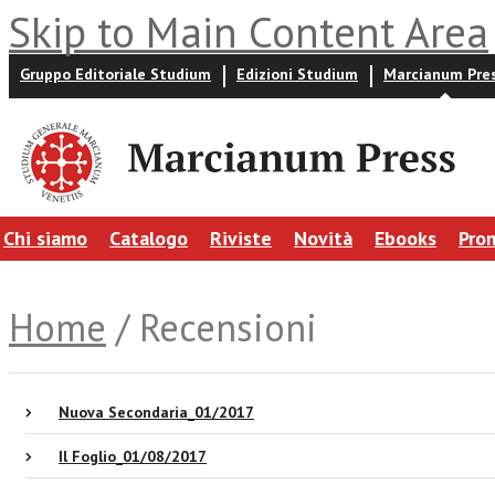
Skip to Main Content Area
Gruppo Editoriale Studium
Edizioni Studium
Marcianum Pre
Chi siamo
Catalogo
Riviste
Novità
Ebooks
Pro
Home
/ Recensioni
Nuova Secondaria_01/2017
Il Foglio_01/08/2017