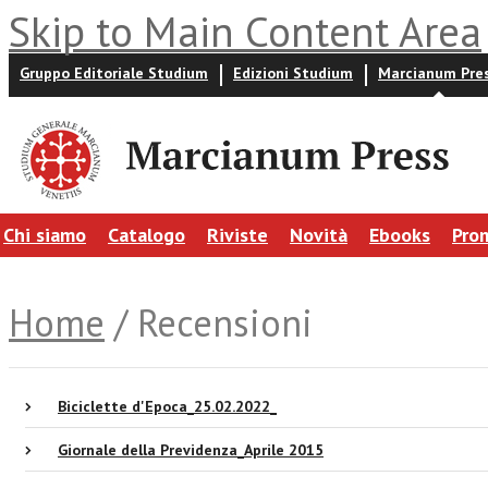
Skip to Main Content Area
Gruppo Editoriale Studium
Edizioni Studium
Marcianum Pre
Chi siamo
Catalogo
Riviste
Novità
Ebooks
Pro
Home
/ Recensioni
Biciclette d'Epoca_25.02.2022_
Giornale della Previdenza_Aprile 2015