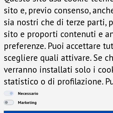
sito e, previo consenso, anche
sia nostri che di terze parti,
sito e proporti contenuti e a
preferenze. Puoi accettare tutti
scegliere quali attivare. Se c
verranno installati solo i co
statistico o di profilazione.
dalla Cookie Policy.
Necessario
Marketing