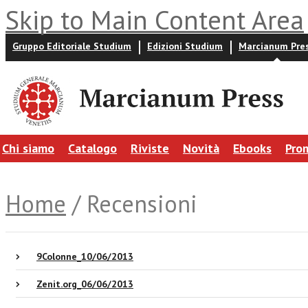
Skip to Main Content Area
Gruppo Editoriale Studium
Edizioni Studium
Marcianum Pre
Chi siamo
Catalogo
Riviste
Novità
Ebooks
Pro
Home
/ Recensioni
9Colonne_10/06/2013
Zenit.org_06/06/2013