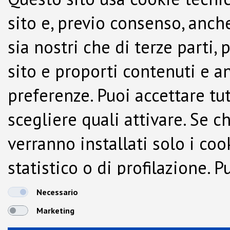
sito e, previo consenso, anche
sia nostri che di terze parti,
sito e proporti contenuti e a
preferenze. Puoi accettare tutti
scegliere quali attivare. Se c
verranno installati solo i co
statistico o di profilazione.
dalla Cookie Policy.
Necessario
Marketing