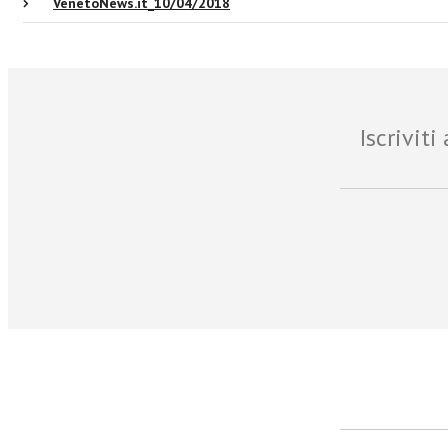
VenetoNews.it_10/04/2018
Iscrivit