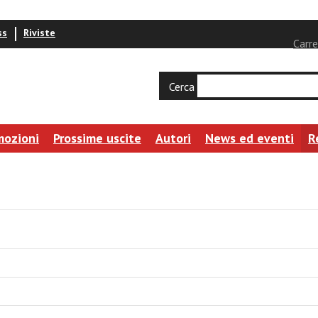
ss
Riviste
Carre
Cerca
mozioni
Prossime uscite
Autori
News ed eventi
R