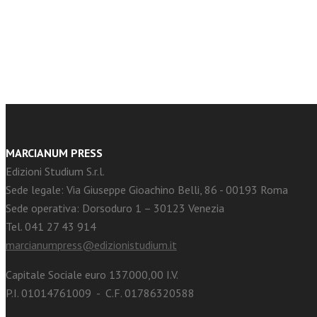
facebook
Twitter
MARCIANUM PRESS
Edizioni Studium S.r.l.
Sede legale: Via Giuseppe Gioachino Belli, 86 - 00193 Roma
Sede operativa: Dorsoduro 1 – 30123 Venezia
Tel. 041 27 43 914
marcianumpress@edizionistudium.it
Capitale Sociale euro 137.000,00 I.V.
P.I. 01014761009 - C.F. 01786320588