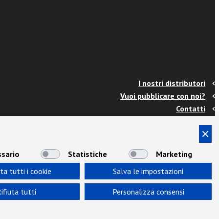
I nostri distributori
Vuoi pubblicare con noi?
Contatti
Info e spedizioni
Termini e condizioni
Cookies
sario
Statistiche
Marketing
Privacy
ta tutti i cookie
Salva le impostazioni
Area Docenti
Newsletter
ifiuta tutti
Personalizza consensi