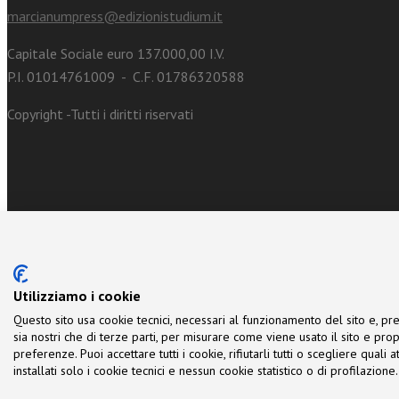
marcianumpress@edizionistudium.it
Capitale Sociale euro 137.000,00 I.V.
P.I. 01014761009 - C.F. 01786320588
Copyright -Tutti i diritti riservati
Utilizziamo i cookie
Questo sito usa cookie tecnici, necessari al funzionamento del sito e, pre
sia nostri che di terze parti, per misurare come viene usato il sito e prop
preferenze. Puoi accettare tutti i cookie, rifiutarli tutti o scegliere quali
installati solo i cookie tecnici e nessun cookie statistico o di profilazio