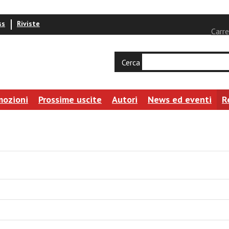
ss
Riviste
Carre
Cerca
mozioni
Prossime uscite
Autori
News ed eventi
R