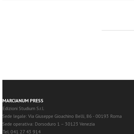
facebook
Twitter
MARCIANUM PRESS
Edizioni Studium S.r.l.
Sede legale: Via Giuseppe Gioachino Belli, 86 - 00193 Roma
Sede operativa: Dorsoduro 1 – 30123 Venezia
Tel. 041 27 43 914