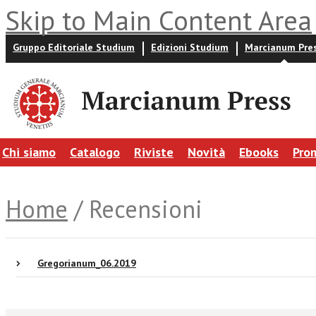
Skip to Main Content Area
Gruppo Editoriale Studium
Edizioni Studium
Marcianum Pre
Chi siamo
Catalogo
Riviste
Novità
Ebooks
Pro
Home
/ Recensioni
Gregorianum_06.2019