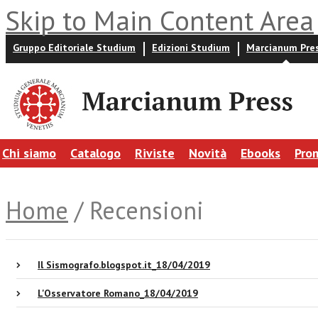
Skip to Main Content Area
Gruppo Editoriale Studium
Edizioni Studium
Marcianum Pre
Chi siamo
Catalogo
Riviste
Novità
Ebooks
Pro
Home
/ Recensioni
Il Sismografo.blogspot.it_18/04/2019
L'Osservatore Romano_18/04/2019