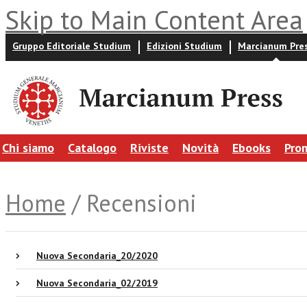
Skip to Main Content Area
Gruppo Editoriale Studium
Edizioni Studium
Marcianum Pre
Chi siamo
Catalogo
Riviste
Novità
Ebooks
Pro
Home
/ Recensioni
Nuova Secondaria_20/2020
Nuova Secondaria_02/2019