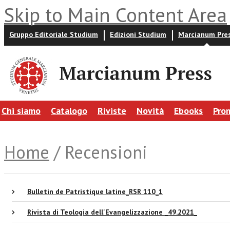
Skip to Main Content Area
Gruppo Editoriale Studium
Edizioni Studium
Marcianum Pre
Chi siamo
Catalogo
Riviste
Novità
Ebooks
Pro
Home
/ Recensioni
Bulletin de Patristique latine_RSR 110_1
Rivista di Teologia dell'Evangelizzazione _49.2021_