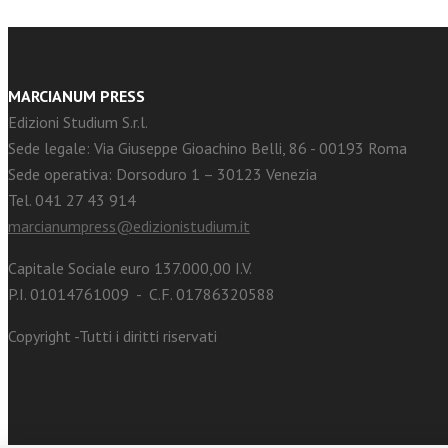
MARCIANUM PRESS
Edizioni Studium S.r.l.
Sede legale: Via Giuseppe Gioachino Belli, 86 - 00193 Roma
Sede operativa: Dorsoduro 1 – 30123 Venezia
Tel. 041 27 43 914
marcianumpress@edizionistudium.it
Capitale Sociale euro 137.000,00 I.V.
P.I. 01014761009 - C.F. 01786320588
Copyright -Tutti i diritti riservati