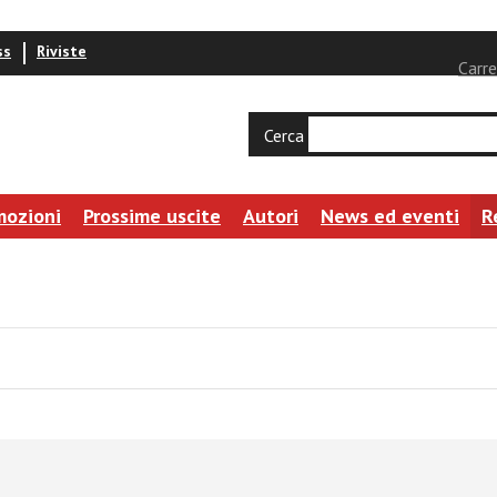
ss
Riviste
Carre
Cerca
mozioni
Prossime uscite
Autori
News ed eventi
R