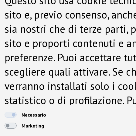
Questo sito usa cookie tecnic
sito e, previo consenso, anche
sia nostri che di terze parti,
sito e proporti contenuti e a
preferenze. Puoi accettare tutti
scegliere quali attivare. Se c
verranno installati solo i co
statistico o di profilazione.
dalla Cookie Policy.
Necessario
Marketing