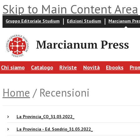
Skip to Main Content Area
Gruppo Editoriale Studium
Edizioni Studium
Marcianum Pre
Chi siamo
Catalogo
Riviste
Novità
Ebooks
Pro
Home
/ Recensioni
La Provincia_CO_31.03.2022_
La Provincia - Ed. Sondrio_31.03.2022_