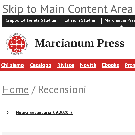
Skip to Main Content Area
Gruppo Editoriale Studium
Edizioni Studium
Marcianum Pre
Chi siamo
Catalogo
Riviste
Novità
Ebooks
Pro
Home
/ Recensioni
Nuova Secondaria_09.2020_2