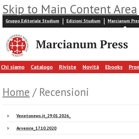
Skip to Main Content Area
Gruppo Editoriale Studium
Edizioni Studium
Marcianum Pre
Chi siamo
Catalogo
Riviste
Novità
Ebooks
Pro
Home
/ Recensioni
Venetonews.it_29.01.2026_
Avvenire_17.10.2020