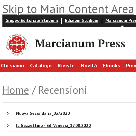
Skip to Main Content Area
Gruppo Editoriale Studium
Edizioni Studium
Marcianum Pre
Chi siamo
Catalogo
Riviste
Novità
Ebooks
Pro
Home
/ Recensioni
Nuova Secondaria_03/2020
IL Gazzettino - Ed. Venezia_17.08.2020