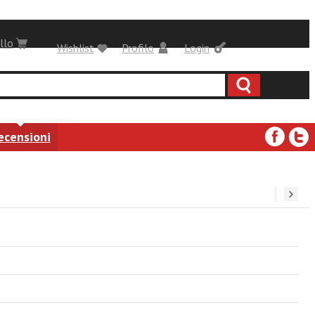
llo
Wishlist
Profilo
Login
ecensioni
››