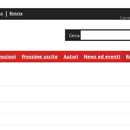
ss
Riviste
Carre
Cerca
mozioni
Prossime uscite
Autori
News ed eventi
R