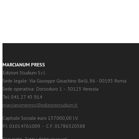
facebook
Twitter
MARCIANUM PRESS
Edizioni Studium S.r.l.
Sede legale: Via Giuseppe Gioachino Belli, 86 - 00193 Roma
Sede operativa: Dorsoduro 1 – 30123 Venezia
Tel. 041 27 43 914
marcianumpress@edizionistudium.it
Capitale Sociale euro 137.000,00 I.V.
P.I. 01014761009 - C.F. 01786320588
Copyright -Tutti i diritti riservati