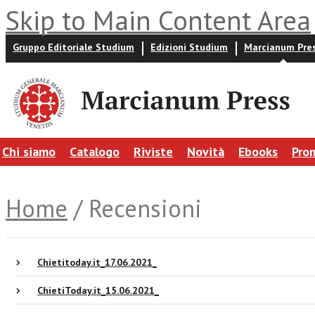
Skip to Main Content Area
Gruppo Editoriale Studium
Edizioni Studium
Marcianum Pre
Chi siamo
Catalogo
Riviste
Novità
Ebooks
Pro
Home
/ Recensioni
Chietitoday.it_17.06.2021_
ChietiToday.it_15.06.2021_