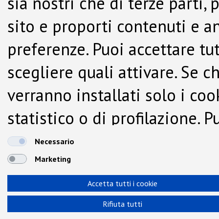
sia nostri che di terze parti,
sito e proporti contenuti e a
preferenze. Puoi accettare tutti
scegliere quali attivare. Se c
verranno installati solo i co
statistico o di profilazione.
dalla Cookie Policy.
Necessario
Marketing
Accetta tutti i cookie
Rifiuta tutti