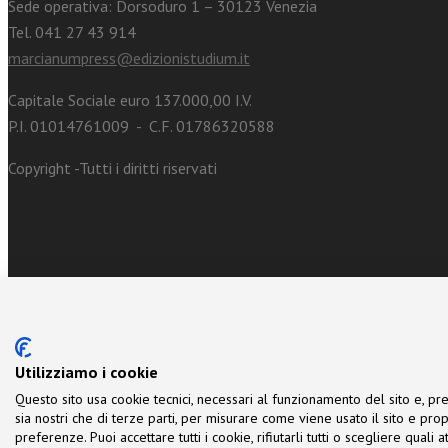
Sede operativa: Dorsoduro 1 – 30123 Venezia
Tel. 041 27 43 914
marcianumpress@edizionistudium.it
Capitale Sociale euro 137.000,00 I.V.
P.I. 01014761009 - C.F. 01786320588
Copyright -Tutti i diritti riservati
Utilizziamo i cookie
Questo sito usa cookie tecnici, necessari al funzionamento del sito e, pre
sia nostri che di terze parti, per misurare come viene usato il sito e prop
preferenze. Puoi accettare tutti i cookie, rifiutarli tutti o scegliere quali