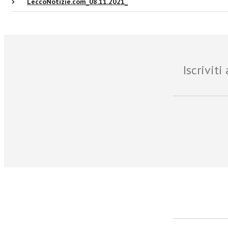
LeccoNotizie.com_08.11.2021_
Iscrivit