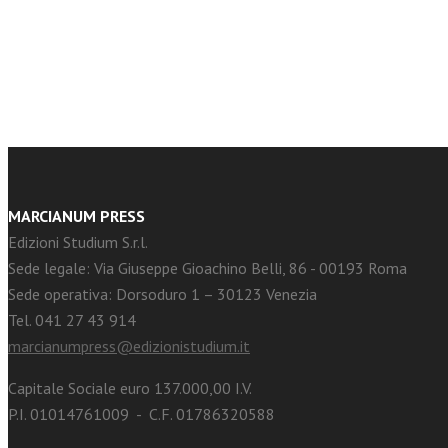
facebook
Twitter
MARCIANUM PRESS
Edizioni Studium S.r.l.
Sede legale: Via Giuseppe Gioachino Belli, 86 - 00193 Roma
Sede operativa: Dorsoduro 1 – 30123 Venezia
Tel. 041 27 43 914
marcianumpress@edizionistudium.it
Capitale Sociale euro 137.000,00 I.V.
P.I. 01014761009 - C.F. 01786320588