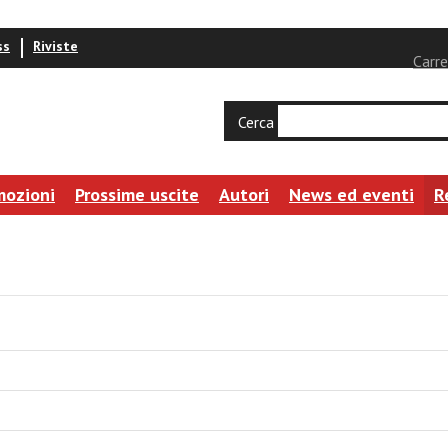
ss
Riviste
Carre
Cerca
mozioni
Prossime uscite
Autori
News ed eventi
R