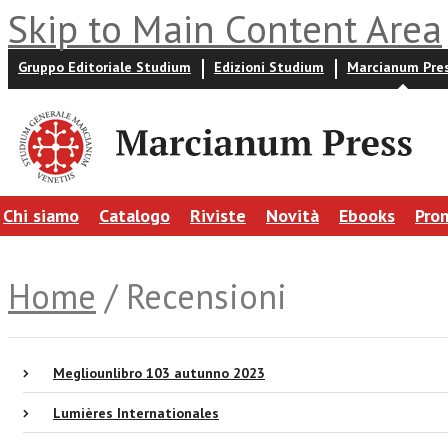
Skip to Main Content Area
Gruppo Editoriale Studium
Edizioni Studium
Marcianum Pre
Chi siamo
Catalogo
Riviste
Novità
Ebooks
Pro
Home
/ Recensioni
Megliounlibro 103 autunno 2023
Lumières Internationales