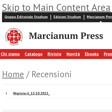
Skip to Main Content Area
Gruppo Editoriale Studium
Edizioni Studium
Marcianum Pre
Chi siamo
Catalogo
Riviste
Novità
Ebooks
Pro
Home
/ Recensioni
Nigrizia.it_13.10.2022_