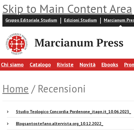
Skip to Main Content Area
Gruppo Editoriale Studium
Edizioni Studium
Marcianum Pre
Chi siamo
Catalogo
Riviste
Novità
Ebooks
Pro
Home
/ Recensioni
Studio Teologico Concordia Pordenone_itapn.it_10.06.2023_
Blogsantostefano.altervista.org_10.12.2022_