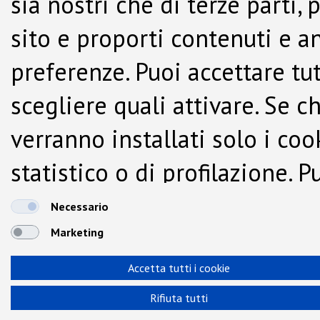
sia nostri che di terze parti,
sito e proporti contenuti e a
preferenze. Puoi accettare tutti
scegliere quali attivare. Se c
verranno installati solo i co
statistico o di profilazione.
dalla Cookie Policy.
Necessario
Marketing
Accetta tutti i cookie
Rifiuta tutti