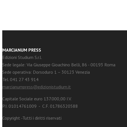
MARCIANUM PRESS
Edizioni Studium S.r.l.
Sede legale: Via Giuseppe Gioachino Belli, 86 - 00193 Roma
Sede operativa: Dorsoduro 1 – 30123 Venezia
Tel. 041 27 43 914
marcianumpress@edizionistudium.it
Capitale Sociale euro 137.000,00 I.V.
P.I. 01014761009 - C.F. 01786320588
Copyright -Tutti i diritti riservati