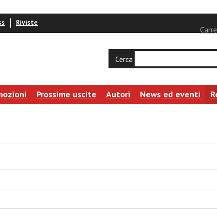
ss
Riviste
Carre
Cerca
mozioni
Prossime uscite
Autori
News ed eventi
R