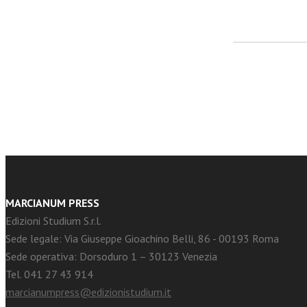
facebook
Twitter
MARCIANUM PRESS
Edizioni Studium S.r.l.
Sede legale: Via Giuseppe Gioachino Belli, 86 - 00193 Roma
Sede operativa: Dorsoduro 1 – 30123 Venezia
Tel. 041 27 43 914
marcianumpress@edizionistudium.it