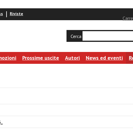
ss
Riviste
Carre
Cerca
mozioni
Prossime uscite
Autori
News ed eventi
R
3_